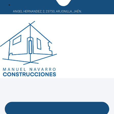
ANGEL HERNANDEZ, 2, 23750, ARJONILLA, JAÉN.