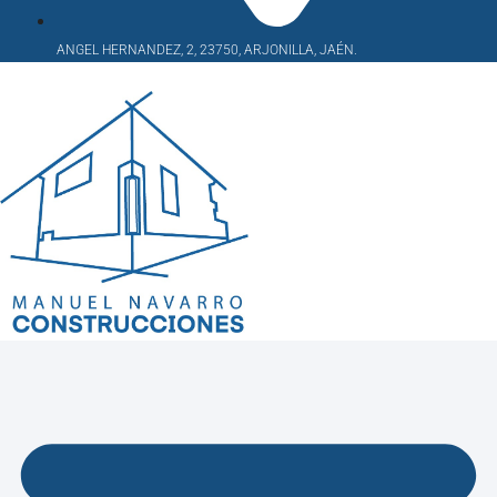
ANGEL HERNANDEZ, 2, 23750, ARJONILLA, JAÉN.